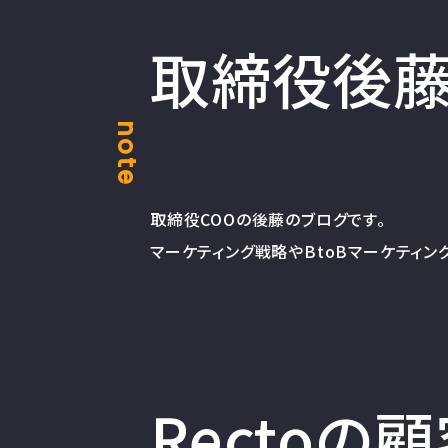
取締役後藤の
note
取締役COOの後藤のブログです。
マーケティング戦略やBtoBマーケティン
Rectoの