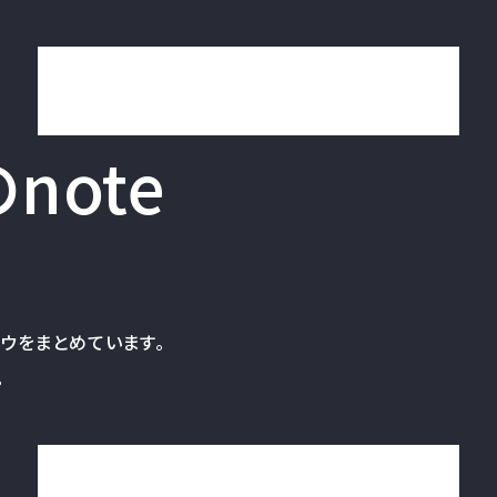
Rectoのnoteを見る
note
ハウをまとめています。
。
代表 山本のnoteを見る